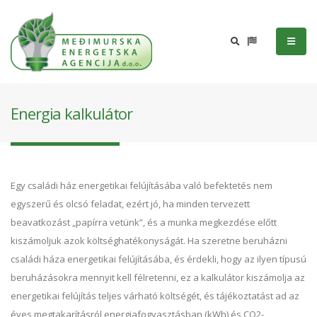
Energia kalkulátor
Egy családi ház energetikai felújításába való befektetés nem
egyszerű és olcsó feladat, ezért jó, ha minden tervezett
beavatkozást „papírra vetünk”, és a munka megkezdése előtt
kiszámoljuk azok költséghatékonyságát. Ha szeretne beruházni
családi háza energetikai felújításába, és érdekli, hogy az ilyen típusú
beruházásokra mennyit kell félretenni, ez a kalkulátor kiszámolja az
energetikai felújítás teljes várható költségét, és tájékoztatást ad az
éves megtakarításról energiafogyasztásban (kWh) és CO2-