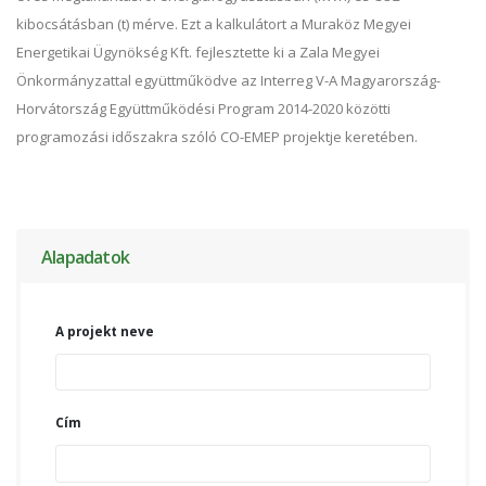
kibocsátásban (t) mérve. Ezt a kalkulátort a Muraköz Megyei
Energetikai Ügynökség Kft. fejlesztette ki a Zala Megyei
Önkormányzattal együttműködve az Interreg V-A Magyarország-
Horvátország Együttműködési Program 2014-2020 közötti
programozási időszakra szóló CO-EMEP projektje keretében.
Alapadatok
A projekt neve
Cím