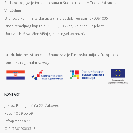
Sud kod kojega je tvrtka upisana u Sudski registar: Trgovački sud u
Varaždinu
Broj pod kojim je tvrtka upisana u Sudski registar: 070084035
Iznos temeljnog kapitala: 20.000,00 kuna, uplaćen u cijelosti
Uprava društva: Alen Višnjić, mag.ing.el.techn.inf.
Izradu Internet stranice sufinancirala je Europska unija iz Europskog
fonda za regionalni razvoj.
KONTAKT
Josipa Bana Jelačića 22, Čakovec
+385 40 39 55 59
info@menea.hr
OIB: 78619083316