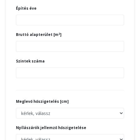
Építés éve
2
Bruttó alapterület [m
]
Szintek száma
Meglevő hőszigetelés [cm]
Nyílászárók jellemző hőszigetelése