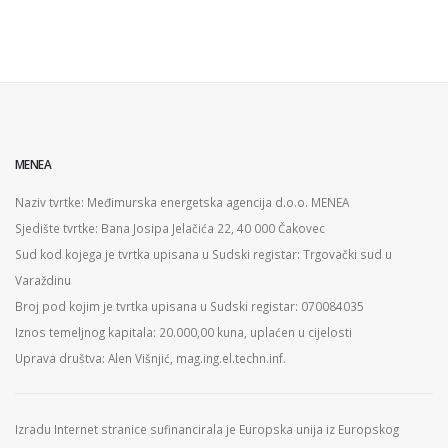
MENEA
Naziv tvrtke: Međimurska energetska agencija d.o.o. MENEA
Sjedište tvrtke: Bana Josipa Jelačića 22, 40 000 Čakovec
Sud kod kojega je tvrtka upisana u Sudski registar: Trgovački sud u
Varaždinu
Broj pod kojim je tvrtka upisana u Sudski registar: 070084035
Iznos temeljnog kapitala: 20.000,00 kuna, uplaćen u cijelosti
Uprava društva: Alen Višnjić, mag.ing.el.techn.inf.
Izradu Internet stranice sufinancirala je Europska unija iz Europskog