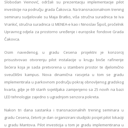
Slobodan Veinović, održali su prezentaciju implementacije pilot
investicije na području grada Čakovca. Na transnacionalnom trening
seminaru sudjelovale su Maja Bratko, viša stručna suradnica te Iva
Vrankić, stručna suradnica iz MENEA-e kao i Ninoslav Šipoš, pročelnik
Upravnog odjela za prostorno uređenje i europske fondove Grada
Čakovca.
Osim navedenog, u gradu Cesena projektni je konzorcij
prisustvovao otvorenju pilot instalacije u krugu bivše rafinerije
šećera koja je sada pretvorena u stambeni prostor te djelomično
sveučilišni kampus. Nova dinamična rasvjeta u tom se gradu
implementirala u parkovnom području pokraj obnovljenog gradskog
kvarta, gdje je 69 starih svjetiljaka zamijenjeno sa 25 novih na bazi
LED tehnologije zajedno s ugradnjom senzora pokreta.
Nakon tri dana sastanka i transnacionalnih trening seminara u
gradu Cesena, četvrti je dan organizirani studijski posjet pilot lokaciji
u gradu Mantova. Pilot investicija u tom je gradu implementirana u