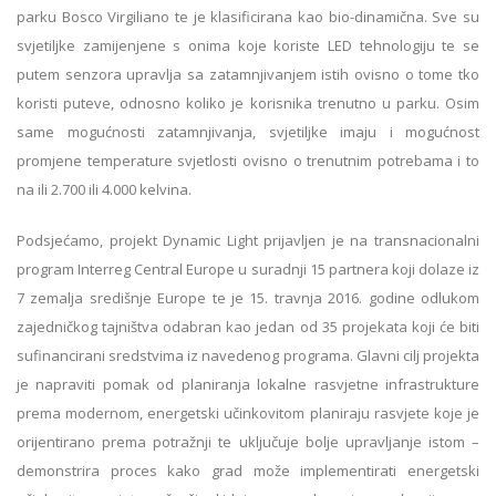
parku Bosco Virgiliano te je klasificirana kao bio-dinamična. Sve su
svjetiljke zamijenjene s onima koje koriste LED tehnologiju te se
putem senzora upravlja sa zatamnjivanjem istih ovisno o tome tko
koristi puteve, odnosno koliko je korisnika trenutno u parku. Osim
same mogućnosti zatamnjivanja, svjetiljke imaju i mogućnost
promjene temperature svjetlosti ovisno o trenutnim potrebama i to
na ili 2.700 ili 4.000 kelvina.
Podsjećamo, projekt Dynamic Light prijavljen je na transnacionalni
program Interreg Central Europe u suradnji 15 partnera koji dolaze iz
7 zemalja središnje Europe te je 15. travnja 2016. godine odlukom
zajedničkog tajništva odabran kao jedan od 35 projekata koji će biti
sufinancirani sredstvima iz navedenog programa. Glavni cilj projekta
je napraviti pomak od planiranja lokalne rasvjetne infrastrukture
prema modernom, energetski učinkovitom planiraju rasvjete koje je
orijentirano prema potražnji te uključuje bolje upravljanje istom –
demonstrira proces kako grad može implementirati energetski