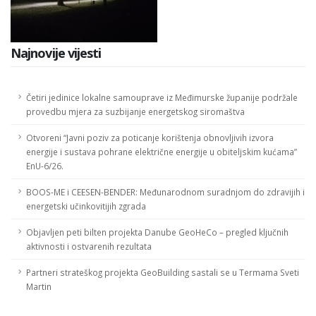
Najnovije vijesti
Četiri jedinice lokalne samouprave iz Međimurske županije podržale
provedbu mjera za suzbijanje energetskog siromaštva
Otvoreni “Javni poziv za poticanje korištenja obnovljivih izvora
energije i sustava pohrane električne energije u obiteljskim kućama”
EnU-6/26.
BOOS-ME i CEESEN-BENDER: Međunarodnom suradnjom do zdravijih i
energetski učinkovitijih zgrada
Objavljen peti bilten projekta Danube GeoHeCo – pregled ključnih
aktivnosti i ostvarenih rezultata
Partneri strateškog projekta GeoBuilding sastali se u Termama Sveti
Martin