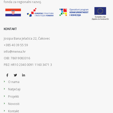
fonda za regionalni razvoj.
KONTAKT
Josipa Bana Jelačića 22, Čakovec
+385 40 39 55 59
info@menea.hr
OIB: 78619083316
PBZ: HR10 2340 0091 1160 3471 3
O nama
Natječaji
Projekti
Novosti
Kontakt