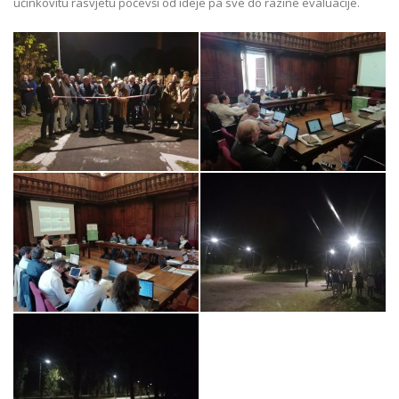
učinkovitu rasvjetu počevši od ideje pa sve do razine evaluacije.