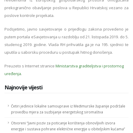
revidentima iz Europskog gospodarskog prostora omogućava
prekogranično obavljanje poslova u Republici Hrvatskoj vezano za
poslove kontrole projekata.
Podsjetimo, javno savjetovanje o prijedlogu zakona provedeno je
putem portala eSavjetovanja u razdoblju od 21. listopada 2019. do 5.
studenog 2019. godine. Vlada RH prihvatila ga je na 195. sjednici te
uputila u saborsku proceduru u postupak hitnog donošenja.
Preuzeto s Internet stranice
Ministarstva graditeljstva i prostornog
uređenja
.
Najnovije vijesti
Četiri jedinice lokalne samouprave iz Međimurske županije podržale
provedbu mjera za suzbijanje energetskog siromaštva
Otvoreni “Javni poziv za poticanje korištenja obnovljivih izvora
energije i sustava pohrane električne energije u obiteljskim kućama”