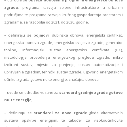
– utvrđuje se
obveza donošenja programa energetske obnove
zgrada
, programa razvoja zelene infrastrukture u urbanim
područjima te programa razvoja kružnog gospodarenja prostorom i
zgradama, za razdoblje od 2021. do 2030. godine,
– definiraju se
pojmovi
: dubinska obnova, energetski certifikat,
energetska obnova zgrade, energetsko svojstvo zgrade, generator
topline, Informacijski sustav energetskih certifikata (IEC),
metodologija provođenja energetskog pregleda zgrade, mikro
izolirani sustav, mjesto za punjenje, sustav automatizacije i
upravljanja zgradom, tehnički sustav zgrade, ugovor o energetskom
učinku, zgrada gotovo nulte energije, značajna obnova
– uvode se odredbe vezane za
standard gradnje zgrada gotovo
nulte energije
,
– definiraju se
standardi za nove zgrade
glede alternativnih
sustava opskrbe energijom, te također za visokoučinkovite