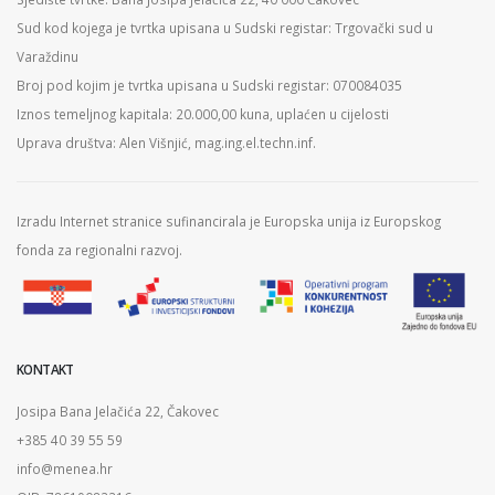
Sud kod kojega je tvrtka upisana u Sudski registar: Trgovački sud u
Varaždinu
Broj pod kojim je tvrtka upisana u Sudski registar: 070084035
Iznos temeljnog kapitala: 20.000,00 kuna, uplaćen u cijelosti
Uprava društva: Alen Višnjić, mag.ing.el.techn.inf.
Izradu Internet stranice sufinancirala je Europska unija iz Europskog
fonda za regionalni razvoj.
KONTAKT
Josipa Bana Jelačića 22, Čakovec
+385 40 39 55 59
info@menea.hr