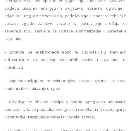
alternativne sustave opskrbe energijom, npr. zahtjeve za sustave u
pogledu ukupnih energetskih svojstava, ispravne ugradnje i
odgovarajućeg dimenzioniranja, podešavanja i nadzora tehničkih
sustava zgrade, zahtjeve vezane na postavljanje uređaja za
samoregulaciju, zahtjeve za sustave automatizacije i upravljanje
zgradama,
– promiče se
elektromobilnost
te uspostavljaju standardi
infrastrukture za punjenje električnih vozila u zgradama (e
mobilnost),
– pojednostavljuju se redoviti pregledi sustava grijanja i sustava
hlađenja ili klimatizacije u zgradi,
– određuje se obveza stavljanja barem agregiranih anonimnih
podataka iz baze podataka energetskih certifikata na raspolaganje
u statističke i istraživačke svrhe te vlasniku zgrade,
– smanjuje se broj obveza i opseg dokumentacije osobama koje