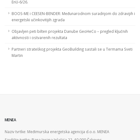
EnU-6/26.
BOOS-ME i CEESEN-BENDER: Međunarodnom suradnjom do zdravijih i
energetski učinkovitijih zgrada
Objavljen peti bilten projekta Danube GeoHeCo – pregled ključnih
aktivnosti i ostvarenih rezultata
Partneri strateškog projekta GeoBuilding sastali se u Termama Sveti
Martin
MENEA
Naziv tvrtke: Međimurska energetska agencija d.o.o. MENEA
Sjedište tvrtke: Bana Josipa Jelačića 22, 40 000 Čakovec