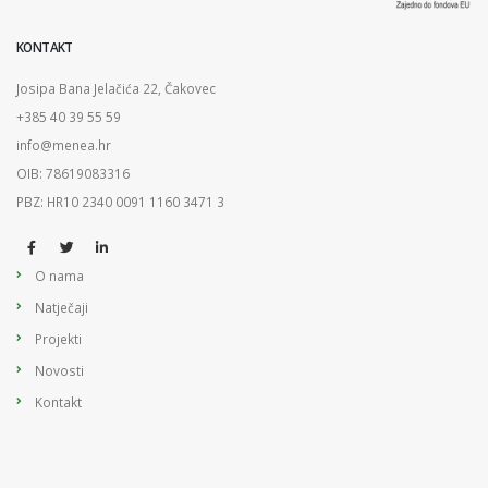
KONTAKT
Josipa Bana Jelačića 22, Čakovec
+385 40 39 55 59
info@menea.hr
OIB: 78619083316
PBZ: HR10 2340 0091 1160 3471 3
O nama
Natječaji
Projekti
Novosti
Kontakt