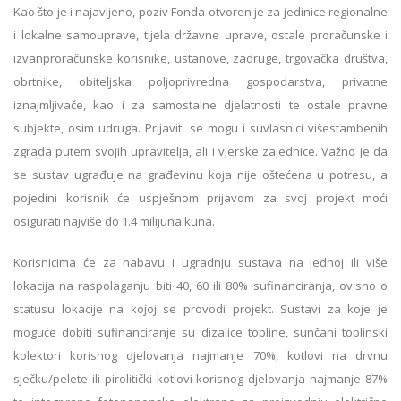
Kao što je i najavljeno, poziv Fonda otvoren je za jedinice regionalne
i lokalne samouprave, tijela državne uprave, ostale proračunske i
izvanproračunske korisnike, ustanove, zadruge, trgovačka društva,
obrtnike, obiteljska poljoprivredna gospodarstva, privatne
iznajmljivače, kao i za samostalne djelatnosti te ostale pravne
subjekte, osim udruga. Prijaviti se mogu i suvlasnici višestambenih
zgrada putem svojih upravitelja, ali i vjerske zajednice. Važno je da
se sustav ugrađuje na građevinu koja nije oštećena u potresu, a
pojedini korisnik će uspješnom prijavom za svoj projekt moći
osigurati najviše do 1.4 milijuna kuna.
Korisnicima će za nabavu i ugradnju sustava na jednoj ili više
lokacija na raspolaganju biti 40, 60 ili 80% sufinanciranja, ovisno o
statusu lokacije na kojoj se provodi projekt. Sustavi za koje je
moguće dobiti sufinanciranje su dizalice topline, sunčani toplinski
kolektori korisnog djelovanja najmanje 70%, kotlovi na drvnu
sječku/pelete ili pirolitički kotlovi korisnog djelovanja najmanje 87%