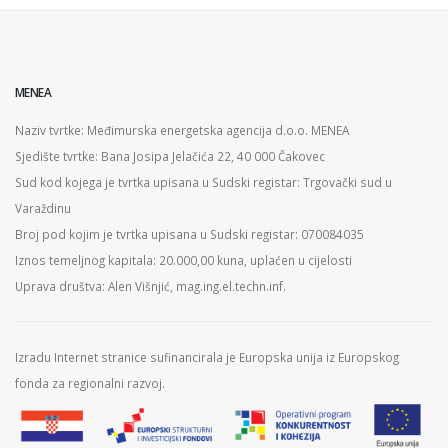
MENEA
Naziv tvrtke: Međimurska energetska agencija d.o.o. MENEA
Sjedište tvrtke: Bana Josipa Jelačića 22, 40 000 Čakovec
Sud kod kojega je tvrtka upisana u Sudski registar: Trgovački sud u
Varaždinu
Broj pod kojim je tvrtka upisana u Sudski registar: 070084035
Iznos temeljnog kapitala: 20.000,00 kuna, uplaćen u cijelosti
Uprava društva: Alen Višnjić, mag.ing.el.techn.inf.
Izradu Internet stranice sufinancirala je Europska unija iz Europskog
fonda za regionalni razvoj.