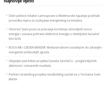
Najnovije vijesti
Četiri jedinice lokalne samouprave iz Međimurske županije podržale
provedbu mjera za suzbijanje energetskog siromaštva
Otvoreni “Javni poziv za poticanje korištenja obnovljivih izvora
energije i sustava pohrane električne energije u obiteljskim kućama”
EnU-6/26.
BOOS-ME i CEESEN-BENDER: Međunarodnom suradnjom do zdravijih i
energetski učinkovitijih zgrada
Objavljen peti bilten projekta Danube GeoHeCo – pregled ključnih
aktivnosti i ostvarenih rezultata
Partneri strateškog projekta GeoBuilding sastali se u Termama Sveti
Martin