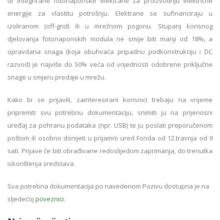
te integrirane fotonaponske elektrane za proizvodnju električne
energije za vlastitu potrošnju. Elektrane se sufinanciraju u
izoliranom (off-grid) ili u mrežnom pogonu. Stupanj korisnog
djelovanja fotonaponskih modula ne smije biti manji od 18%, a
opravdana snaga (koja obuhvaća pripadnu podkonstrukciju i DC
razvod) je najviše do 50% veća od vrijednosti odobrene priključne
snage u smjeru predaje u mrežu.
Kako bi se prijavili, zainteresirani korisnici trebaju na vrijeme
pripremiti svu potrebnu dokumentaciju, snimiti ju na prijenosni
uređaj za pohranu podataka (npr. USB) te ju poslati preporučenom
poštom ili osobno donijeti u prijamni ured Fonda od 12.travnja od 9
sati. Prijave će biti obrađivane redoslijedom zaprimanja, do trenutka
iskorištenja sredstava.
Sva potrebna dokumentacija po navedenom
Pozivu
dostupna je na
sljedećoj
poveznici
.