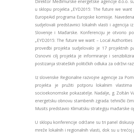
Direktor Međimurske energetske agencije d.o.o. s
u sklopu projekta „EYD2015: The future we want –
EuropeAid programa Europske komisije. Navedena k
sudjelovali predstavnici lokalnih vlasti i agencija 
Slovenije i Mađarske. Konferenciju je otvorio 
„EYD2015: The future we want – Local Authorities 
provedbi projekta sudjelovalo je 17 projektnih pa
Osnovni cilj projekta je informiranje i senzibilizi
postizanja strateških političkih odluka za održivi raz
Iz slovenske Regionalne razvojne agencije za Pomu
projekta je pružiti potporu lokalnim vlastim
socioekonomske pokazatelje. Nadalje, g. Zoltán Va
energetsku obnovu stambenih zgrada: tehnički čimbe
Musits predstavio Klimatsku strategiju mađarske o
U sklopu konferencije održane su tri panel diskusije.
mreže lokalnih i regionalnih vlasti, dok su u trećoj 