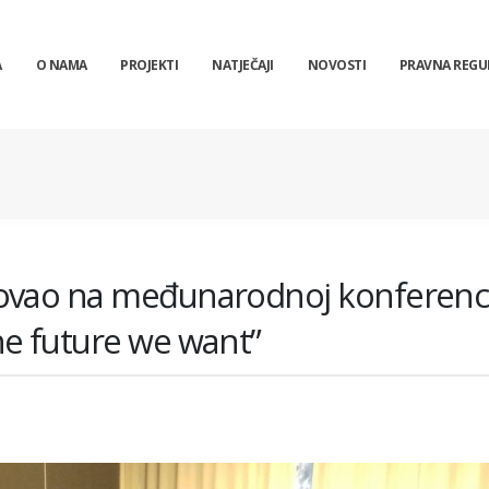
A
O NAMA
PROJEKTI
NATJEČAJI
NOVOSTI
PRAVNA REGU
ovao na međunarodnoj konferenci
he future we want”