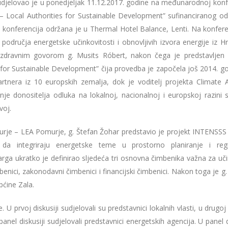
udjelovao je u ponedjeljak 11.12.2017. godine na međunarodnoj konfe
 Local Authorities for Sustainable Development” sufinanciranog od
onferencija održana je u Thermal Hotel Balance, Lenti. Na konferen
iz područja energetske učinkovitosti i obnovljivih izvora energije iz H
pozdravnim govorom g. Musits Róbert, nakon čega je predstavljen 
for Sustainable Development” čija provedba je započela još 2014. go
rtnera iz 10 europskih zemalja, dok je voditelj projekta Climate Al
ranje donositelja odluka na lokalnoj, nacionalnoj i europskoj razini 
voj.
rje – LEA Pomurje, g. Štefan Žohar predstavio je projekt INTENSSS P
a da integriraju energetske teme u prostorno planiranje i reg
rga ukratko je definirao sljedeća tri osnovna čimbenika važna za uči
nici, zakonodavni čimbenici i financijski čimbenici. Nakon toga je g
pćine Zala.
 U prvoj diskusiji sudjelovali su predstavnici lokalnih vlasti, u drugoj
panel diskusiji sudjelovali predstavnici energetskih agencija. U panel d