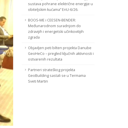
sustava pohrane električne energije u
obiteljskim kućama” EnU-6/26.
BOOS-ME i CEESEN-BENDER:
Međunarodnom suradnjom do
zdravijih i energetski učinkovitijih
zgrada
Objavljen peti bilten projekta Danube
GeoHeCo – pregled ključnih aktivnosti i
ostvarenih rezultata
Partneri strateškog projekta
GeoBuilding sastali se u Termama
Sveti Martin