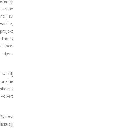
renciji
 strane
ciji su
rvatske,
projekt
dine. U
liance.
s ciljem
A. Cilj
ionalne
nkovitu
. Róbert
 članovi
iskusiji