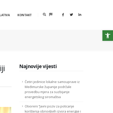
LATIVA
KONTAKT
Op
ji
Najnovije vijesti
Četiri jedinice lokalne samouprave iz
Međimurske županije podržale
provedbu mjera za suzbijanje
energetskog siromaštva
Otvoreni “Javni poziv za poticanje
korištenja obnovljivih izvora energije i