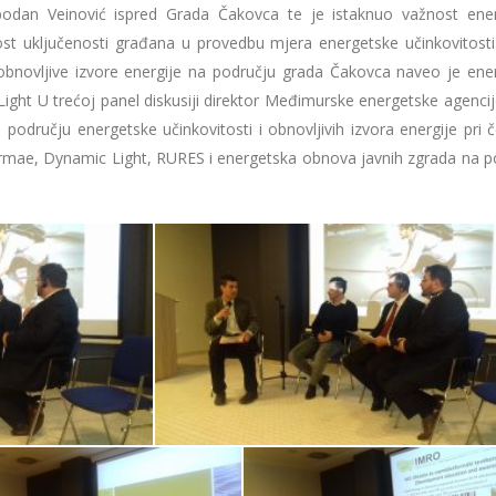
lobodan Veinović ispred Grada Čakovca te je istaknuo važnost ene
ost uključenosti građana u provedbu mjera energetske učinkovitost
obnovljive izvore energije na području grada Čakovca naveo je ene
ght U trećoj panel diskusiji direktor Međimurske energetske agencije
 području energetske učinkovitosti i obnovljivih izvora energije pri
rmae, Dynamic Light, RURES i energetska obnova javnih zgrada na p