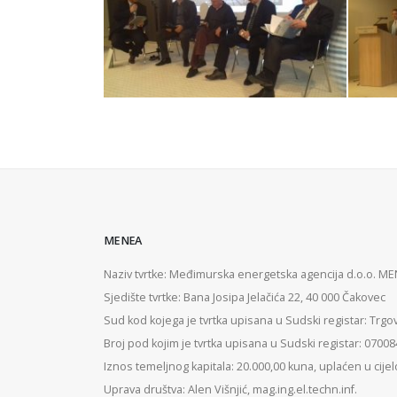
MENEA
Naziv tvrtke: Međimurska energetska agencija d.o.o. M
Sjedište tvrtke: Bana Josipa Jelačića 22, 40 000 Čakovec
Sud kod kojega je tvrtka upisana u Sudski registar: Trgo
Broj pod kojim je tvrtka upisana u Sudski registar: 0700
Iznos temeljnog kapitala: 20.000,00 kuna, uplaćen u cijel
Uprava društva: Alen Višnjić, mag.ing.el.techn.inf.