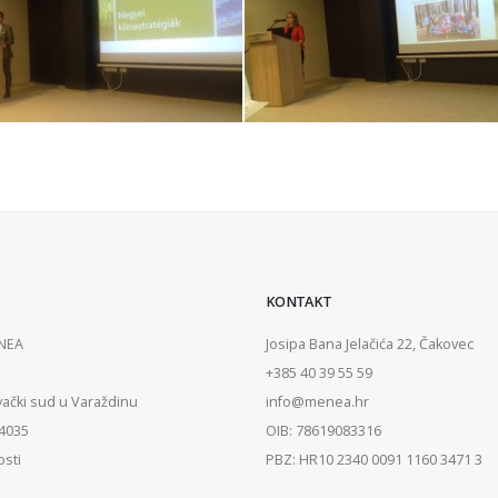
KONTAKT
ENEA
Josipa Bana Jelačića 22, Čakovec
+385 40 39 55 59
vački sud u Varaždinu
info@menea.hr
84035
OIB: 78619083316
osti
PBZ: HR10 2340 0091 1160 3471 3