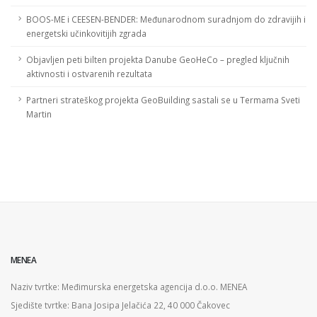
BOOS-ME i CEESEN-BENDER: Međunarodnom suradnjom do zdravijih i
energetski učinkovitijih zgrada
Objavljen peti bilten projekta Danube GeoHeCo – pregled ključnih
aktivnosti i ostvarenih rezultata
Partneri strateškog projekta GeoBuilding sastali se u Termama Sveti
Martin
MENEA
Naziv tvrtke: Međimurska energetska agencija d.o.o. MENEA
Sjedište tvrtke: Bana Josipa Jelačića 22, 40 000 Čakovec