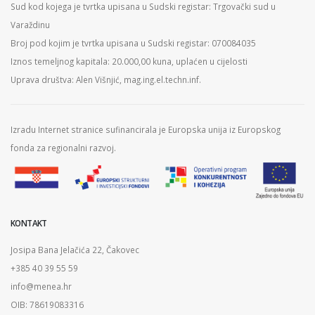
Sud kod kojega je tvrtka upisana u Sudski registar: Trgovački sud u
Varaždinu
Broj pod kojim je tvrtka upisana u Sudski registar: 070084035
Iznos temeljnog kapitala: 20.000,00 kuna, uplaćen u cijelosti
Uprava društva: Alen Višnjić, mag.ing.el.techn.inf.
Izradu Internet stranice sufinancirala je Europska unija iz Europskog
fonda za regionalni razvoj.
KONTAKT
Josipa Bana Jelačića 22, Čakovec
+385 40 39 55 59
info@menea.hr
OIB: 78619083316