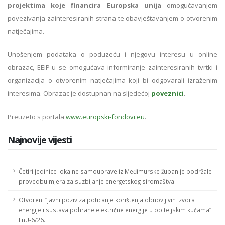
projektima koje financira Europska unija
omogućavanjem
povezivanja zainteresiranih strana te obavještavanjem o otvorenim
natječajima.
Unošenjem podataka o poduzeću i njegovu interesu u online
obrazac, EEIP-u se omogućava informiranje zainteresiranih tvrtki i
organizacija o otvorenim natječajima koji bi odgovarali izraženim
interesima. Obrazac je dostupnan na sljedećoj
poveznici
.
Preuzeto s portala
www.europski-fondovi.eu
.
Najnovije vijesti
Četiri jedinice lokalne samouprave iz Međimurske županije podržale
provedbu mjera za suzbijanje energetskog siromaštva
Otvoreni “Javni poziv za poticanje korištenja obnovljivih izvora
energije i sustava pohrane električne energije u obiteljskim kućama”
EnU-6/26.