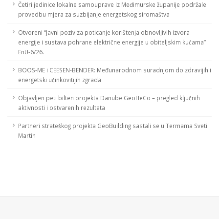
Četiri jedinice lokalne samouprave iz Međimurske županije podržale
provedbu mjera za suzbijanje energetskog siromaštva
Otvoreni “Javni poziv za poticanje korištenja obnovljivih izvora
energije i sustava pohrane električne energije u obiteljskim kućama”
EnU-6/26.
BOOS-ME i CEESEN-BENDER: Međunarodnom suradnjom do zdravijih i
energetski učinkovitijih zgrada
Objavljen peti bilten projekta Danube GeoHeCo – pregled ključnih
aktivnosti i ostvarenih rezultata
Partneri strateškog projekta GeoBuilding sastali se u Termama Sveti
Martin