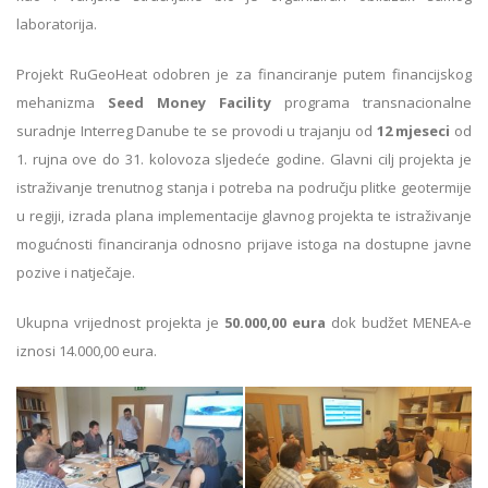
laboratorija.
Projekt RuGeoHeat odobren je za financiranje putem financijskog
mehanizma
Seed Money Facility
programa transnacionalne
suradnje Interreg Danube te se provodi u trajanju od
12 mjeseci
od
1. rujna ove do 31. kolovoza sljedeće godine. Glavni cilj projekta je
istraživanje trenutnog stanja i potreba na području plitke geotermije
u regiji, izrada plana implementacije glavnog projekta te istraživanje
mogućnosti financiranja odnosno prijave istoga na dostupne javne
pozive i natječaje.
Ukupna vrijednost projekta je
50.000,00 eura
dok budžet MENEA-e
iznosi 14.000,00 eura.