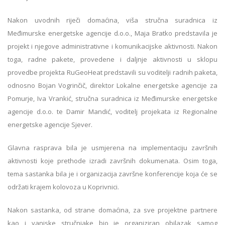
Nakon uvodnih riječi domaćina, viša stručna suradnica iz
Međimurske energetske agencije d.o.o., Maja Bratko predstavila je
projekt i njegove administrativne i komunikacijske aktivnosti. Nakon
toga, radne pakete, provedene i daljnje aktivnosti u sklopu
provedbe projekta RuGeoHeat predstavili su voditelji radnih paketa,
odnosno Bojan Vogrinčič, direktor Lokalne energetske agencije za
Pomurje, Iva Vrankić, stručna suradnica iz Međimurske energetske
agencije d.o.o. te Damir Mandić, voditelj projekata iz Regionalne
energetske agencije Sjever.
Glavna rasprava bila je usmjerena na implementaciju završnih
aktivnosti koje prethode izradi završnih dokumenata. Osim toga,
tema sastanka bila je i organizacija završne konferencije koja će se
održati krajem kolovoza u Koprivnici.
Nakon sastanka, od strane domaćina, za sve projektne partnere
kao i vanjske stručnjake bio je organiziran obilazak samog