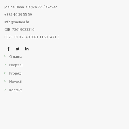
Josipa Bana Jelačića 22, Čakovec
+385 40 39 55 59
info@menea.hr
OIB: 78619083316
PBZ: HR10 2340 0091 1160 3471 3
O nama
Natječaji
Projekti
Novosti
Kontakt