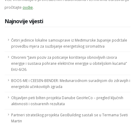
pročitajte
ovdje
.
Najnovije vijesti
Četiri jedinice lokalne samouprave iz Međimurske županije podržale
provedbu mjera za suzbijanje energetskog siromaštva
Otvoreni “Javni poziv za poticanje korištenja obnovljivih izvora
energije i sustava pohrane električne energije u obiteljskim kućama”
EnU-6/26.
BOOS-ME i CEESEN-BENDER: Međunarodnom suradnjom do zdravijih i
energetski učinkovitijih zgrada
Objavljen peti bilten projekta Danube GeoHeCo – pregled ključnih
aktivnosti i ostvarenih rezultata
Partneri strateškog projekta GeoBuilding sastali se u Termama Sveti
Martin