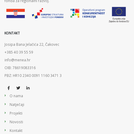
fonda za regionalni razvoj.
KONTAKT
Josipa Bana Jelačića 22, Čakovec
+385 40 39 55 59
info@menea.hr
OIB: 78619083316
PBZ: HR10 2340 0091 1160 3471 3
O nama
Natječaji
Projekti
Novosti
Kontakt