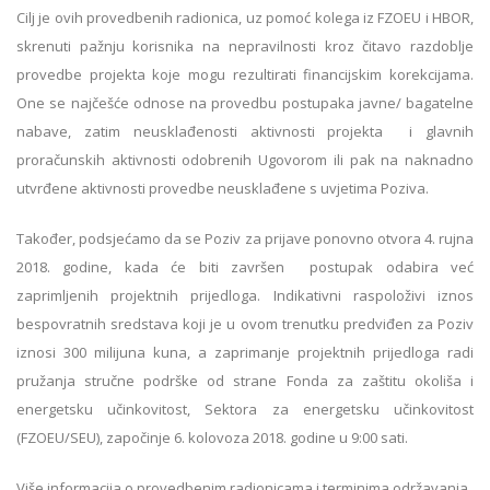
Cilj je ovih provedbenih radionica, uz pomoć kolega iz FZOEU i HBOR,
skrenuti pažnju korisnika na nepravilnosti kroz čitavo razdoblje
provedbe projekta koje mogu rezultirati financijskim korekcijama.
One se najčešće odnose na provedbu postupaka javne/ bagatelne
nabave, zatim neusklađenosti aktivnosti projekta i glavnih
proračunskih aktivnosti odobrenih Ugovorom ili pak na naknadno
utvrđene aktivnosti provedbe neusklađene s uvjetima Poziva.
Također, podsjećamo da se Poziv za prijave ponovno otvora 4. rujna
2018. godine, kada će biti završen postupak odabira već
zaprimljenih projektnih prijedloga. Indikativni raspoloživi iznos
bespovratnih sredstava koji je u ovom trenutku predviđen za Poziv
iznosi 300 milijuna kuna, a zaprimanje projektnih prijedloga radi
pružanja stručne podrške od strane Fonda za zaštitu okoliša i
energetsku učinkovitost, Sektora za energetsku učinkovitost
(FZOEU/SEU), započinje 6. kolovoza 2018. godine u 9:00 sati.
Više informacija o provedbenim radionicama i terminima održavanja