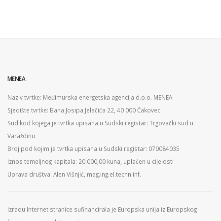
MENEA
Naziv tvrtke: Međimurska energetska agencija d.o.o. MENEA
Sjedište tvrtke: Bana Josipa Jelačića 22, 40 000 Čakovec
Sud kod kojega je tvrtka upisana u Sudski registar: Trgovački sud u
Varaždinu
Broj pod kojim je tvrtka upisana u Sudski registar: 070084035
Iznos temeljnog kapitala: 20.000,00 kuna, uplaćen u cijelosti
Uprava društva: Alen Višnjić, mag.ing.el.techn.inf.
Izradu Internet stranice sufinancirala je Europska unija iz Europskog