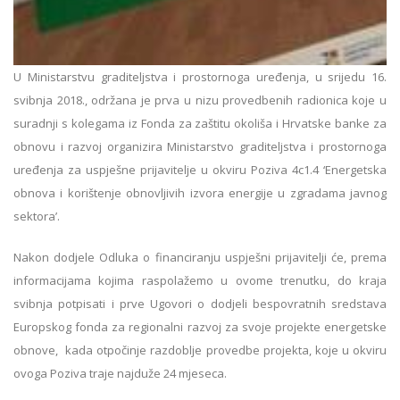
U Ministarstvu graditeljstva i prostornoga uređenja, u srijedu 16.
svibnja 2018., održana je prva u nizu provedbenih radionica koje u
suradnji s kolegama iz Fonda za zaštitu okoliša i Hrvatske banke za
obnovu i razvoj organizira Ministarstvo graditeljstva i prostornoga
uređenja za uspješne prijavitelje u okviru Poziva 4c1.4 ‘Energetska
obnova i korištenje obnovljivih izvora energije u zgradama javnog
sektora’.
Nakon dodjele Odluka o financiranju uspješni prijavitelji će, prema
informacijama kojima raspolažemo u ovome trenutku, do kraja
svibnja potpisati i prve Ugovori o dodjeli bespovratnih sredstava
Europskog fonda za regionalni razvoj za svoje projekte energetske
obnove, kada otpočinje razdoblje provedbe projekta, koje u okviru
ovoga Poziva traje najduže 24 mjeseca.